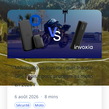
2026
Monimoto vs Invoxia : quel traceur
GPS choisir pour protéger sa moto
en 2026 ?
6 août 2026
·
8 mins
Sécurité
Moto