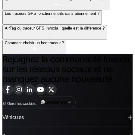
Les traceurs GPS fonctionnent-ils sans abonnement ?
AirTag ou traceur GPS Invoxia : quelle est la différence ?
Comment choisir un bon traceur ?
Rejoignez la communauté Invoxia
sur les réseaux sociaux et ne
manquez aucune nouveauté.
Switzerland
🍪
Gérer les cookies
Véhicules