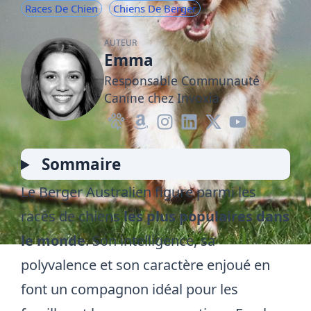
Races De Chien
Chiens De Berger
AUTEUR
Emma
Responsable Communauté
Canine chez Invoxia
Sommaire
Le Berger Australien figure parmi les
races de chiens
les plus populaires dans
le monde
. Son intelligence, sa
polyvalence et son caractère enjoué en
font un compagnon idéal pour les