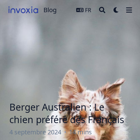
Blog
Blog
FR
Berger Australien : Le
chien préféré des Français
4 septembre 2024
·
14 mins