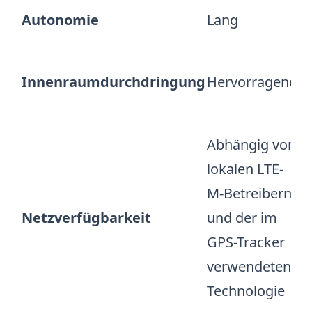
Autonomie
Lang
S
Mi
g
Innenraumdurchdringung
Hervorragend
v
A
Abhängig von
lokalen LTE-
Si
M-Betreibern
E
Netzverfügbarkeit
und der im
L
GPS-Tracker
F
verwendeten
Technologie