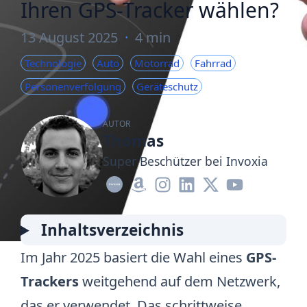
Ihren GPS-Tracker wählen?
13 August 2025
·
4 min
Technologie
Auto
Motorrad
Fahrrad
Personenverfolgung
Geräteschutz
AUTOR
Thomas
Super Beschützer bei Invoxia
Inhaltsverzeichnis
Im Jahr 2025 basiert die Wahl eines
GPS-
Trackers
weitgehend auf dem Netzwerk,
das er verwendet.
Das schrittweise