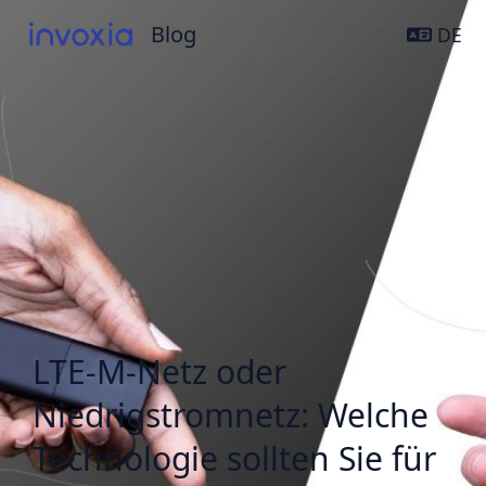
Blog
Blog
DE
LTE-M-Netz oder
Niedrigstromnetz: Welche
Technologie sollten Sie für