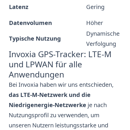
Mi
Latenz
Gering
h
Datenvolumen
Höher
S
Dynamische
G
Typische Nutzung
Verfolgung
Ü
Invoxia GPS-Tracker: LTE-M
und LPWAN für alle
Anwendungen
Bei Invoxia haben wir uns entschieden,
das LTE-M-Netzwerk und die
Niedrigenergie-Netzwerke
je nach
Nutzungsprofil zu verwenden, um
unseren Nutzern leistungsstarke und