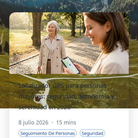
2026
Localizador GPS para personas
mayores: seguridad, autonomía y
serenidad en 2026
8 julio 2026
·
15 mins
Seguimiento De Personas
Seguridad