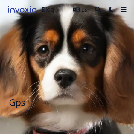
Blog
Blog
ES
Gps