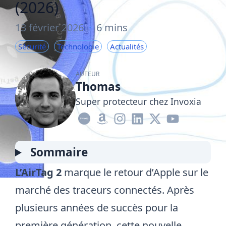
(2026)
13 février 2026
·
6 mins
Sécurité
Technologie
Actualités
AUTEUR
Thomas
Super protecteur chez Invoxia
Sommaire
L’AirTag 2
marque le retour d’Apple sur le
marché des traceurs connectés. Après
plusieurs années de succès pour la
première génération, cette nouvelle