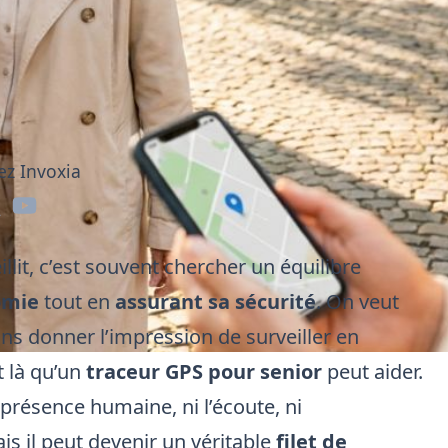
ez Invoxia
lit, c’est souvent chercher un équilibre
omie
tout en
assurant sa sécurité
. On veut
sans donner l’impression de surveiller en
 là qu’un
traceur GPS pour senior
peut aider.
a présence humaine, ni l’écoute, ni
 il peut devenir un véritable
filet de