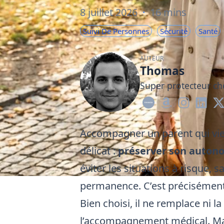
8 juillet 2026
·
16 mins
Suivi De Personnes
Sécurité
Santé
AUTEUR
Thomas
Super protecteur ch
Accompagner un parent qui vieil
délicat :
préserver son auton
éviter les situations à risque, 
permanence. C’est précisément
Bien choisi, il ne remplace ni l
l’accompagnement médical. Mais