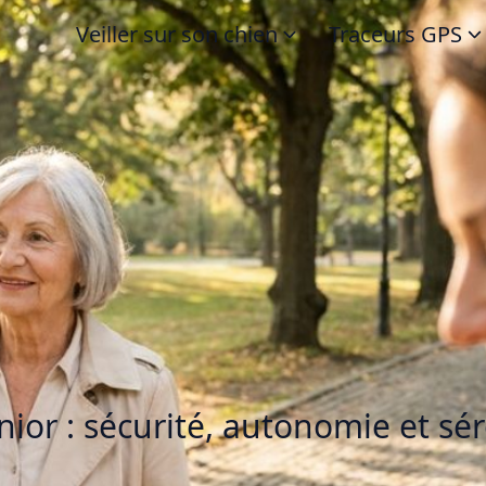
Veiller sur son chien
Traceurs GPS
ior : sécurité, autonomie et sér