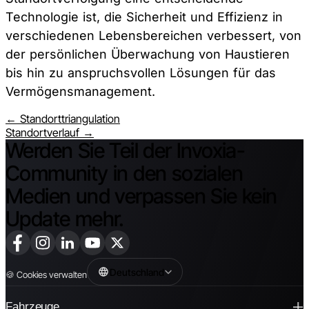
Technologie ist, die Sicherheit und Effizienz in
verschiedenen Lebensbereichen verbessert, von
der persönlichen Überwachung von Haustieren
bis hin zu anspruchsvollen Lösungen für das
Vermögensmanagement.
← Standorttriangulation
Standortverlauf →
Werden Sie Teil der Invoxia-
Community in den sozialen
Medien und verpassen Sie kein
Update mehr.
Deutschland
🍪
Cookies verwalten
Fahrzeuge