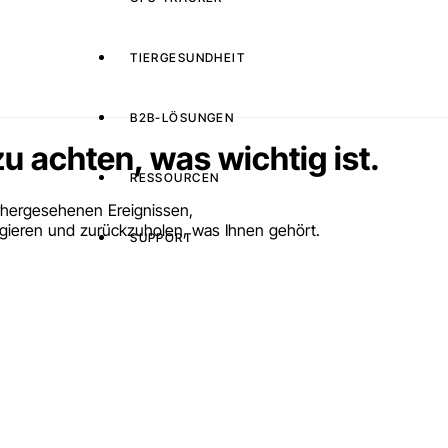
TIERGESUNDHEIT
B2B-LÖSUNGEN
u achten, was wichtig ist.
RESSOURCEN
orhergesehenen Ereignissen,
agieren und zurückzuholen, was Ihnen gehört.
SUPPORT