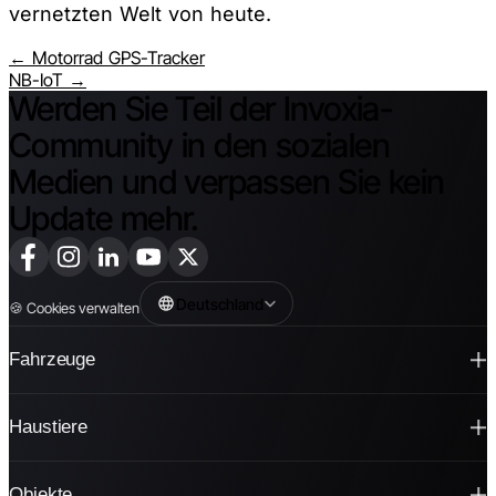
vernetzten Welt von heute.
← Motorrad GPS-Tracker
NB-IoT →
Werden Sie Teil der Invoxia-
Community in den sozialen
Medien und verpassen Sie kein
Update mehr.
Deutschland
🍪
Cookies verwalten
Fahrzeuge
Haustiere
Objekte