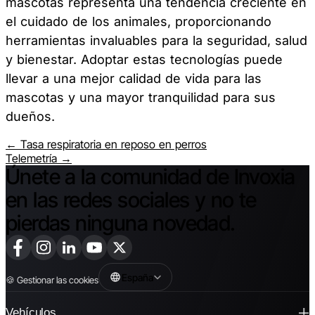
mascotas representa una tendencia creciente en
el cuidado de los animales, proporcionando
herramientas invaluables para la seguridad, salud
y bienestar. Adoptar estas tecnologías puede
llevar a una mejor calidad de vida para las
mascotas y una mayor tranquilidad para sus
dueños.
← Tasa respiratoria en reposo en perros
Telemetría →
Únete a la comunidad de Invoxia
en las redes sociales y no te
pierdas ninguna novedad.
España
🍪
Gestionar las cookies
Vehículos