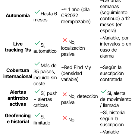
~
De unas
semanas
~
≈ 1 año (pila
(seguimiento
Hasta 6
Autonomía
CR2032
continuo) a 12
meses
reemplazable)
meses (en
espera)
~
Variable, por
No,
Live
intervalos o en
Sí,
localización
tracking 1/s
caso de
automático
pasiva
alarma
Más de
~
Red Find My
~
Según la
Cobertura
35 países,
(densidad
suscripción
internacional
incluido sin
variable)
contratada
coste
Alertas
Sí, push
Sí, alerta
No, detección
antirrobo
+ alertas
de movimiento
pasiva
activas
críticas
/ llamada
~
Sí, historial
Geofencing
Sí,
según la
No
e historial
ilimitado
suscripción
~
Variable