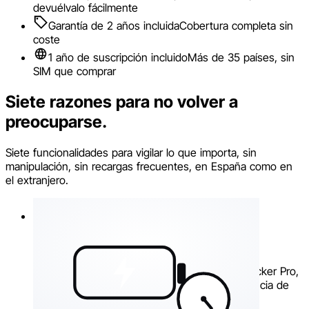
devuélvalo fácilmente
Garantía de 2 años incluida
Cobertura completa sin
coste
1 año de suscripción incluido
Más de 35 países, sin
SIM que comprar
Siete razones para no volver a
preocuparse.
Siete funcionalidades para vigilar lo que importa, sin
manipulación, sin recargas frecuentes, en España como en
el extranjero.
Seis meses. Sin pensarlo.
Batería siete veces más grande que la del Tracker Pro,
hasta 6 meses de autonomía según la frecuencia de
localización.