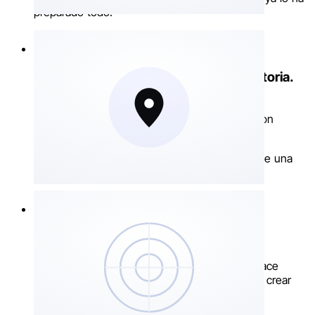
preparado todo.
Cada trayecto. Cada zona. Toda la historia.
Historial GPS ilimitado, zonas de geofencing
personalizables (aparcamiento, garaje, taller) con
alertas de entrada y salida.
Siempre sabe dónde están sus bienes, y recibe una
alerta al menor movimiento.
A 3 metros. O al otro lado del mundo.
Radar Bluetooth para la búsqueda precisa, enlace
público temporal para compartir la posición sin crear
una cuenta de terceros.