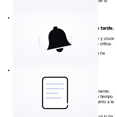
de Europa, su equipaje de viaje: el mismo tracker lo
vigila todo, en todas partes.
Le avisa. Antes de que sea demasiado tarde.
Detección de movimiento, vibración, inclinación y cruce
de zona. Alerta push instantánea y notificación crítica.
Su teléfono vibra, lo sabe, actúa. El Pro Max ya ha
preparado todo el expediente.
En caso de robo, todo está listo.
Informe de robo en PDF generado automáticamente:
historial GPS con marca de tiempo, posición en tiempo
real y enlace compartible. Listo para entregar tanto a la
policía como a su seguro.
Ya no tiene que pensar qué hacer. El Pro Max ya lo ha