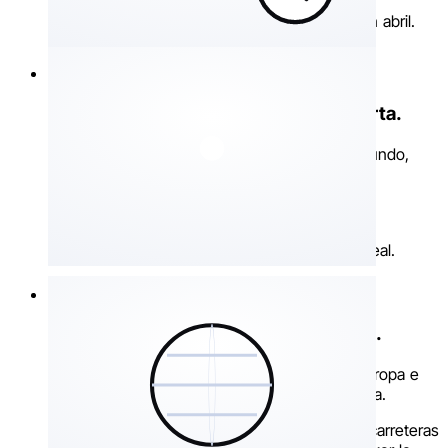
Colóquelo en octubre, recupérelo operativo en abril.
1 posición por segundo. Cuando importa.
Live tracking GPS de hasta 1 posición por segundo,
activación automática en caso de alerta, sin
manipulación.
En el momento en que todo se decide, sabe
exactamente dónde está su bien, en tiempo real.
Más de 35 países. Cero configuración.
4G LTE-M integrado, cobertura en España, Europa e
internacional, tarjeta SIM internacional integrada.
Su moto en vacaciones, su furgoneta por las carreteras