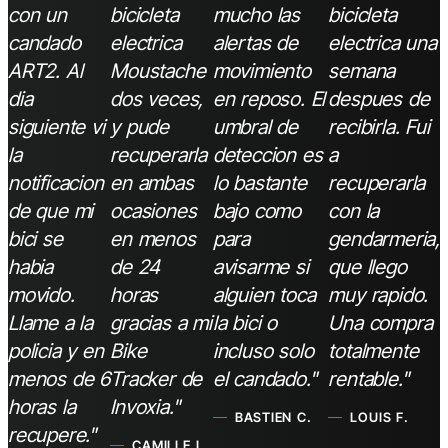
con un
bicicleta
mucho las
bicicleta
candado
electrica
alertas de
electrica una
ART2. Al
Moustache
movimiento
semana
dia
dos veces,
en reposo. El
despues de
siguiente vi
y pude
umbral de
recibirla. Fui
la
recuperarla
deteccion es
a
notificacion
en ambas
lo bastante
recuperarla
de que mi
ocasiones
bajo como
con la
bici se
en menos
para
gendarmeria,
habia
de 24
avisarme si
que llego
movido.
horas
alguien toca
muy rapido.
Llame a la
gracias a mi
la bici o
Una compra
policia y en
Bike
incluso solo
totalmente
menos de 6
Tracker de
el candado."
rentable."
horas la
Invoxia."
BASTIEN C.
LOUIS F.
recupere."
CAMILLE L.