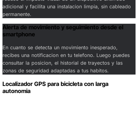
adicional y facilita una instalacion limpia, sin cableado
permanente.
Alerta de movimiento y seguimiento desde el
smartphone
En cuanto se detecta un movimiento inesperado,
recibes una notificacion en tu telefono. Luego puedes
consultar la posicion, el historial de trayectos y las
zonas de seguridad adaptadas a tus habitos.
Localizador GPS para bicicleta con larga
autonomia
Gracias a su funcionamiento de bajo consumo, el
localizador GPS para bicicleta de Invoxia esta pensado
para limitar las recargas frecuentes. Disfrutas de una
vigilancia continua adaptada tanto a la movilidad
urbana diaria como a trayectos mas largos.