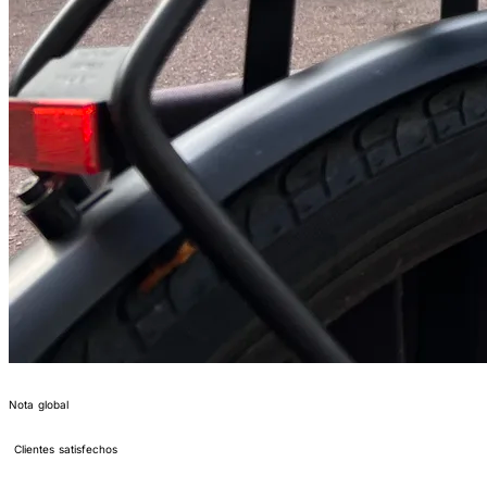
4,2/5
Nota global
400 000+
Clientes satisfechos
N°1