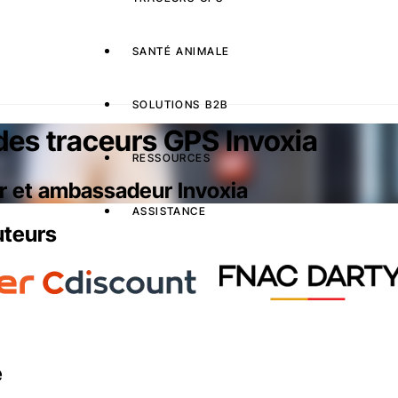
SANTÉ ANIMALE
SOLUTIONS B2B
é des traceurs GPS Invoxia
RESSOURCES
r et ambassadeur Invoxia
ASSISTANCE
uteurs
e