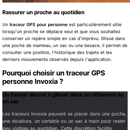
Rassurer un proche au quotidien
Un
traceur GPS pour personne
est particulièrement utile
lorsqu'un proche se déplace seul et que vous souhaitez
conserver un repère simple en cas d'imprévu. Glissé dans
une poche de manteau, un sac ou une besace, il permet de
consulter une position, l'historique des trajets et les
derniers mouvements observés depuis l'application.
Pourquoi choisir un traceur GPS
personne Invoxia ?
Un format discret à glisser dans un vêtement ou
un sac
Les traceurs Invoxia peuvent se placer dans une poche,
une doublure, un cartable ou un sac à main pour rester
peu visibles au quotidien. Cette discrétion facilite