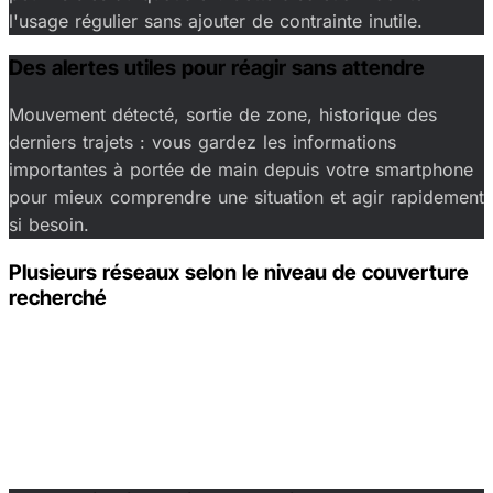
l'usage régulier sans ajouter de contrainte inutile.
Des alertes utiles pour réagir sans attendre
Mouvement détecté, sortie de zone, historique des
derniers trajets : vous gardez les informations
importantes à portée de main depuis votre smartphone
pour mieux comprendre une situation et agir rapidement
si besoin.
Plusieurs réseaux selon le niveau de couverture
recherché
Selon le modèle choisi, Invoxia s'appuie sur LoRa ou
LTE-M. Vous pouvez donc privilégier un traceur
compact pour un usage national avec le Tracker GPS
Classic, ou un modèle plus avancé si votre besoin inclut
des déplacements plus fréquents ou plus étendus.