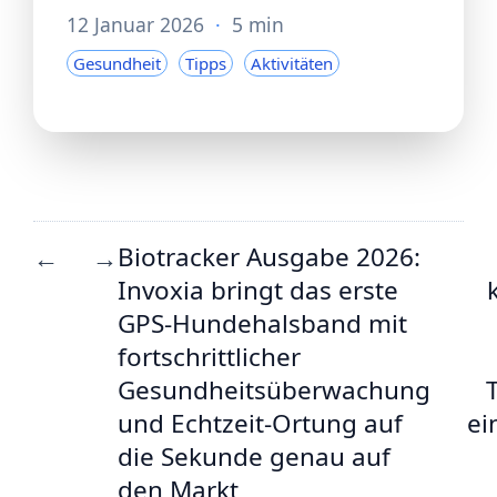
12 Januar 2026
·
5 min
Gesundheit
Tipps
Aktivitäten
Biotracker Ausgabe 2026:
←
→
Invoxia bringt das erste
GPS-Hundehalsband mit
fortschrittlicher
Gesundheitsüberwachung
und Echtzeit-Ortung auf
ei
die Sekunde genau auf
den Markt