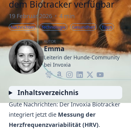
dem Biotracker verfügbar
19 Februar 2026
·
4 min
Nachrichten
Technologie
Gesundheit
Tipps
AUTOR
Emma
Leiterin der Hunde-Community
bei Invoxia
Inhaltsverzeichnis
Gute Nachrichten: Der Invoxia Biotracker
integriert jetzt die
Messung der
Herzfrequenzvariabilität (HRV)
.