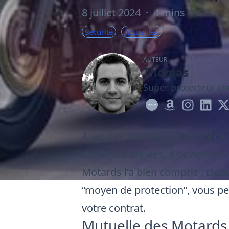
8 juillet 2024
·
4 mins
Sécurité
Actualités
AUTEUR
Thomas
Super protecteur ch
Avec des statistiques de vol d
dernières années, il devient pri
Motards
l’a bien compris ! Dep
“moyen de protection”, vous per
votre contrat.
Mutuelle des Motards x