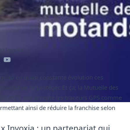
ez Invoxia
e moto en quasi constante évolution ces
mordial de se protéger. Et ça,
la Mutuelle des
uis 2022, elle accepte les traceurs GPS comme
mettant ainsi de réduire la franchise selon
 Invoxia : un partenariat qui