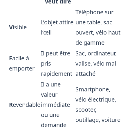
veut dire
Téléphone sur
L’objet attire
une table, sac
V
isible
l’œil
ouvert, vélo haut
de gamme
Il peut être
Sac, ordinateur,
F
acile à
pris
valise, vélo mal
emporter
rapidement
attaché
Il a une
Smartphone,
valeur
vélo électrique,
R
evendable
immédiate
scooter,
ou une
outillage, voiture
demande