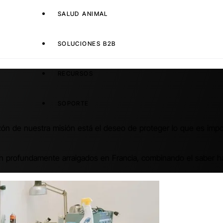
SALUD ANIMAL
SOLUCIONES B2B
RECURSOS
SOPORTE
n de nuestra misión está el deseo de proteger lo que es import
tán profundamente arraigados en Francia, combinando el saber ha