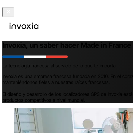
Invoxia, un saber hacer Made in France
La tecnología francesa al servicio de lo que te importa
Invoxia es una empresa francesa fundada en 2010. En el corazó
manteniéndonos fieles a nuestras raíces francesas.
El diseño y desarrollo de los localizadores GPS de Invoxia es
productos competitivos a nivel mundial.