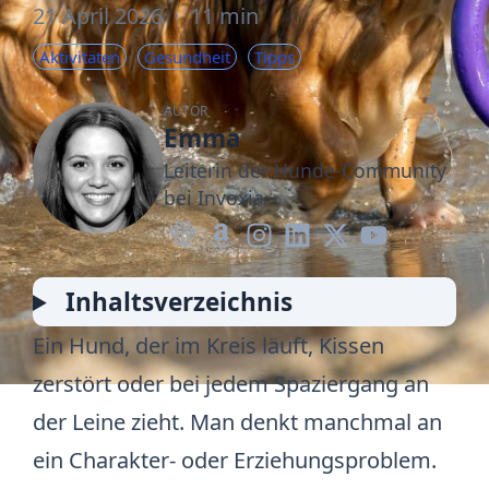
21 April 2026
·
11 min
Aktivitäten
Gesundheit
Tipps
AUTOR
Emma
Leiterin der Hunde-Community
bei Invoxia
Inhaltsverzeichnis
Ein Hund, der im Kreis läuft, Kissen
zerstört oder bei jedem Spaziergang an
der Leine zieht. Man denkt manchmal an
ein Charakter- oder Erziehungsproblem.