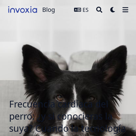
Blog
Blog
ES
Frecuencia cardíaca del
perro: ¿y si conocieras la
suya? Cuando la tecnología