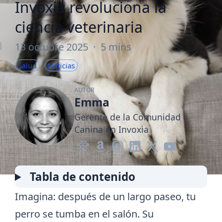
Invoxia revoluciona la
ciencia veterinaria
13 octubre 2025
·
5 mins
Salud
Noticias
AUTOR
Emma
Gerente de la Comunidad
Canina en Invoxia
Tabla de contenido
Imagina: después de un largo paseo, tu
perro se tumba en el salón. Su