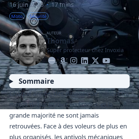
16 juin 2026
·
17 mins
Moto
Sécurité
AUTEUR
Thomas
Super protecteur chez Invoxia
Sommaire
Chaque année, des dizaines de milliers de
motos disparaissent en France, et la
grande majorité ne sont jamais
retrouvées. Face à des voleurs de plus en
plus organisés, les antivols mécaniques